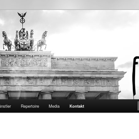
granti Berlin
nstler
Repertoire
Media
Kontakt