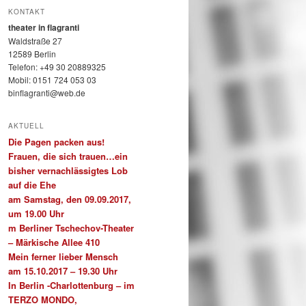
h
KONTAKT
e
theater in flagranti
n
Waldstraße 27
12589 Berlin
Telefon: +49 30 20889325
Mobil: 0151 724 053 03
binflagranti@web.de
AKTUELL
Die Pagen packen aus!
Frauen, die sich trauen…ein
bisher vernachlässigtes Lob
auf die Ehe
am Samstag, den 09.09.2017,
um 19.00 Uhr
m Berliner Tschechov-Theater
– Märkische Allee 410
Mein ferner lieber Mensch
am 15.10.2017 – 19.30 Uhr
In Berlin -Charlottenburg – im
TERZO MONDO,